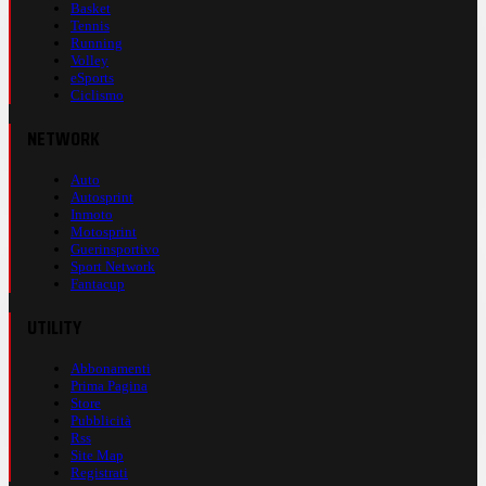
Basket
Tennis
Running
Volley
eSports
Ciclismo
NETWORK
Auto
Autosprint
Inmoto
Motosprint
Guerinsportivo
Sport Network
Fantacup
UTILITY
Abbonamenti
Prima Pagina
Store
Pubblicità
Rss
Site Map
Registrati