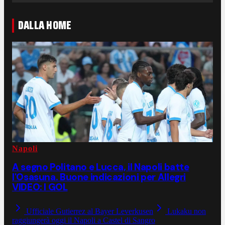
DALLA HOME
Napoli
A segno Politano e Lucca, il Napoli batte
l'Osasuna. Buone indicazioni per Allegri
VIDEO: I GOL
Ufficiale Gutierrez al Bayer Leverkusen
Lukaku non
raggiungerà oggi il Napoli a Castel di Sangro