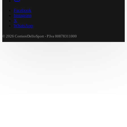
Facebook
Instagram
X
WhatsApp
© 2026 CorriereDelloSport - P.Iva 00878311000