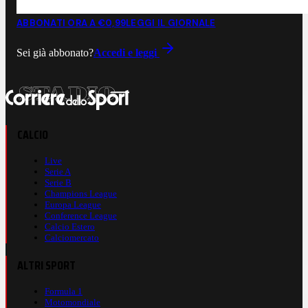
ABBONATI ORA A €0,99
LEGGI IL GIORNALE
Sei già abbonato?
Accedi e leggi
CALCIO
Live
Serie A
Serie B
Champions League
Europa League
Conference League
Calcio Estero
Calciomercato
ALTRI SPORT
Formula 1
Motomondiale