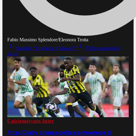
Fabio Massimo Splendore/Eleonora Trotta
Spalletti: "Ci manca Vlahovic?"
Yildiz comincia di
tacco
Calciomercato Inter
Inter, Diaby prima scelta come erede di