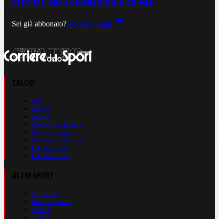
ABBONATI ORA A €0,99
LEGGI IL GIORNALE
Sei già abbonato?
Accedi e leggi
CALCIO
Live
Serie A
Serie B
Champions League
Europa League
Conference League
Calcio Estero
Calciomercato
ALTRI SPORT
Formula 1
Motomondiale
Basket
Tennis