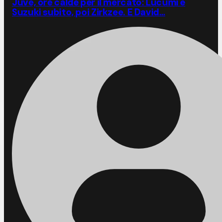
Juve, ore calde per il mercato: Lucumi e
Suzuki subito, poi Zirkzee. E David…