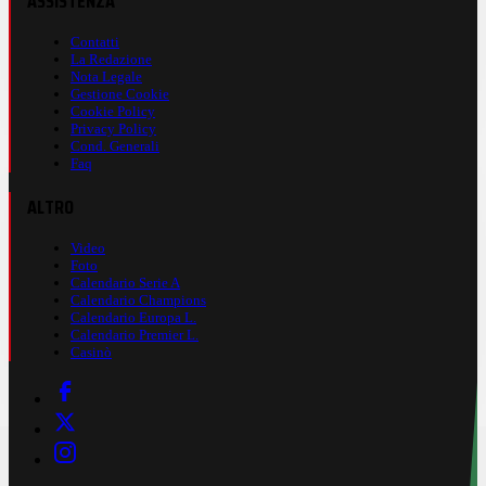
ASSISTENZA
Contatti
La Redazione
Nota Legale
Gestione Cookie
Cookie Policy
Privacy Policy
Cond. Generali
Faq
ALTRO
Video
Foto
Calendario Serie A
Calendario Champions
Calendario Europa L.
Calendario Premier L.
Casinò