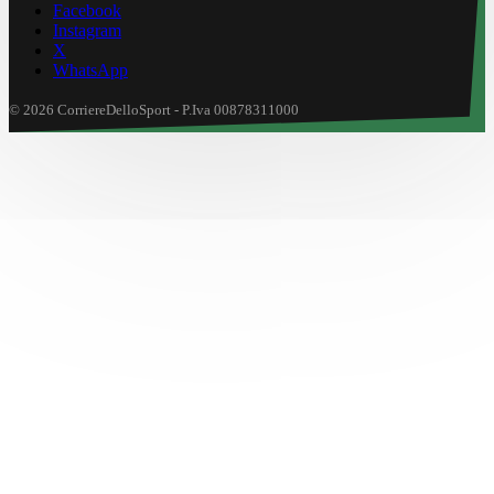
Facebook
Instagram
X
WhatsApp
© 2026 CorriereDelloSport - P.Iva 00878311000