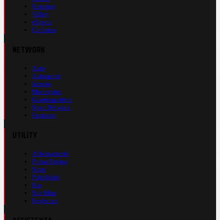
Running
Volley
eSports
Ciclismo
NETWORK
Auto
Autosprint
Inmoto
Motosprint
Guerinsportivo
Sport Network
Fantacup
UTILITY
Abbonamenti
Prima Pagina
Store
Pubblicità
Rss
Site Map
Registrati