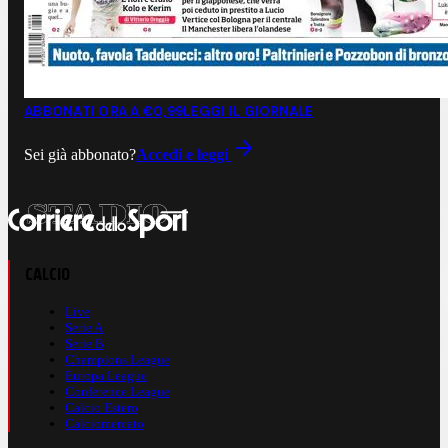
ABBONATI ORA A €0,99
LEGGI IL GIORNALE
Sei già abbonato?
Accedi e leggi
CALCIO
Live
Serie A
Serie B
Champions League
Europa League
Conference League
Calcio Estero
Calciomercato