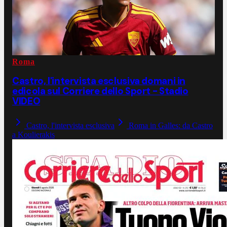
Roma
Castro, l'intervista esclusiva domani in
edicola sul Corriere dello Sport - Stadio
VIDEO
Castro, l'intervista esclusiva
Roma in Galles: da Castro
a Koulierakis