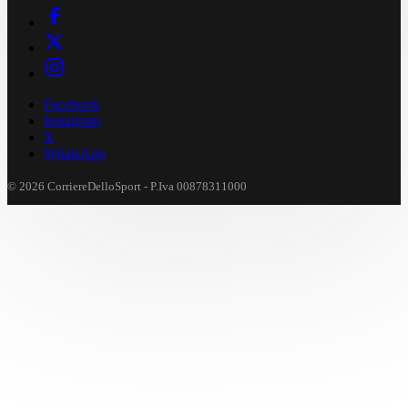
Facebook
Instagram
X
WhatsApp
© 2026 CorriereDelloSport - P.Iva 00878311000