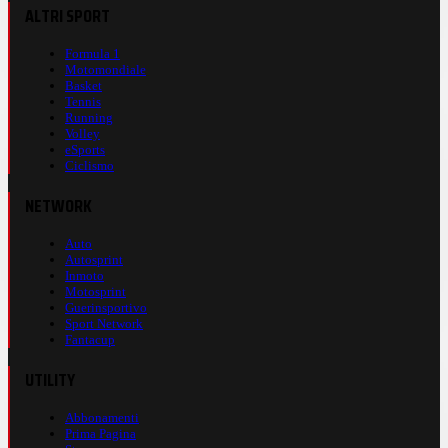
ALTRI SPORT
Formula 1
Motomondiale
Basket
Tennis
Running
Volley
eSports
Ciclismo
NETWORK
Auto
Autosprint
Inmoto
Motosprint
Guerinsportivo
Sport Network
Fantacup
UTILITY
Abbonamenti
Prima Pagina