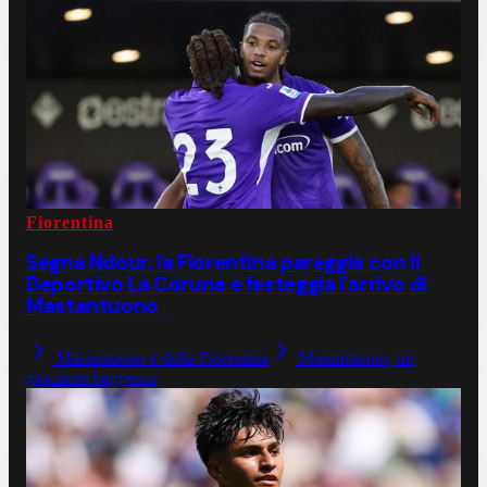
Fiorentina
Segna Ndour, la Fiorentina pareggia con il
Deportivo La Coruna e festeggia l'arrivo di
Mastantuono
Mastantuono è della Fiorentina
Mastantuono, un
giocatore baggesco