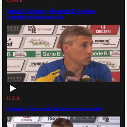
Cesena
Serie B: Cesena - Modena 2-0 video
highlights della partita
Calcio
Crespo: "Per me il turnover non esiste"