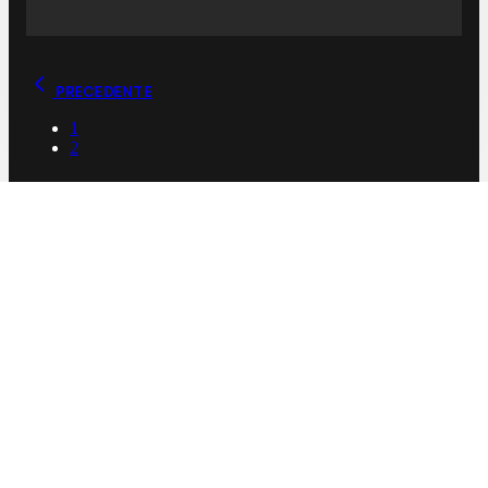
PRECEDENTE
1
2
CALCIO
Live
Serie A
Serie B
Champions League
Europa League
Conference League
Calcio Estero
Calciomercato
ALTRI SPORT