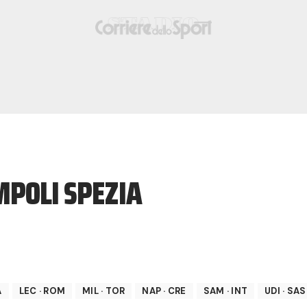
MPOLI SPEZIA
A
LEC
·
ROM
MIL
·
TOR
NAP
·
CRE
SAM
·
INT
UDI
·
SAS