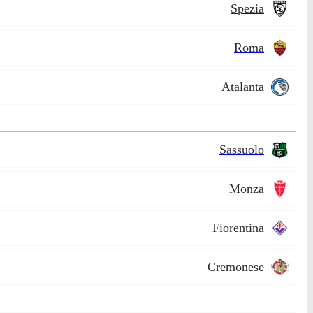
Spezia
Roma
Atalanta
Sassuolo
Monza
Fiorentina
Cremonese