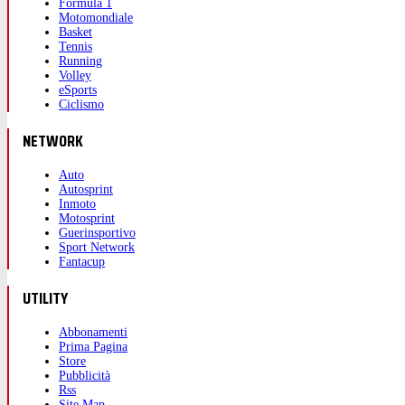
Formula 1
Motomondiale
Basket
Tennis
Running
Volley
eSports
Ciclismo
NETWORK
Auto
Autosprint
Inmoto
Motosprint
Guerinsportivo
Sport Network
Fantacup
UTILITY
Abbonamenti
Prima Pagina
Store
Pubblicità
Rss
Site Map