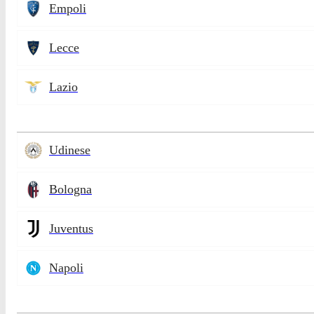
Empoli
Lecce
Lazio
Udinese
Bologna
Juventus
Napoli