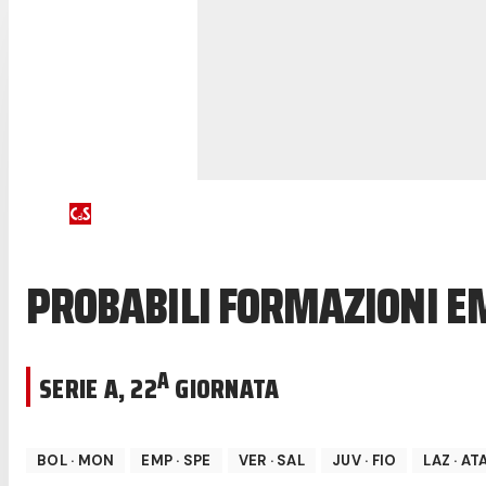
PROBABILI FORMAZIONI E
A
SERIE A
,
22
GIORNATA
BOL
·
MON
EMP
·
SPE
VER
·
SAL
JUV
·
FIO
LAZ
·
AT