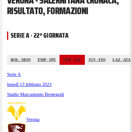
VERONA - SALERNITANA CRONACA,
RISULTATO, FORMAZIONI
SERIE A · 22ª GIORNATA
BOL
·
MON
EMP
·
SPE
VER
·
SAL
JUV
·
FIO
LAZ
·
ATA
Serie A
lunedì 13 febbraio 2023
Stadio Marcantonio Bentegodi
Verona