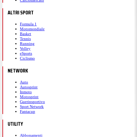
Calciomercato
ALTRI SPORT
Formula 1
Motomondiale
Basket
Tennis
Running
Volley
eSports
Ciclismo
NETWORK
Auto
Autosprint
Inmoto
Motosprint
Guerinsportivo
Sport Network
Fantacup
UTILITY
Abbonamenti