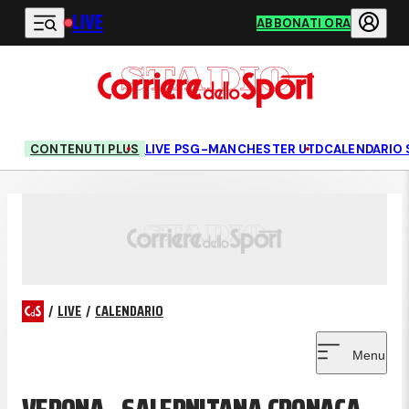
LIVE
Vai al contenuto principale
ABBONATI ORA
CONTENUTI PLUS
LIVE PSG-MANCHESTER UTD
CALENDARIO 
/
LIVE
/
CALENDARIO
Menu