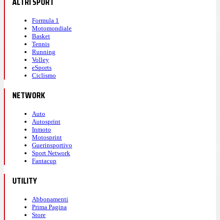
ALTRI SPORT
Formula 1
Motomondiale
Basket
Tennis
Running
Volley
eSports
Ciclismo
NETWORK
Auto
Autosprint
Inmoto
Motosprint
Guerinsportivo
Sport Network
Fantacup
UTILITY
Abbonamenti
Prima Pagina
Store