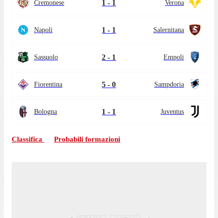
1 - 1
Cremonese
Verona
1 - 1
Napoli
Salernitana
2 - 1
Sassuolo
Empoli
5 - 0
Fiorentina
Sampdoria
1 - 1
Bologna
Juventus
Classifica
Probabili formazioni