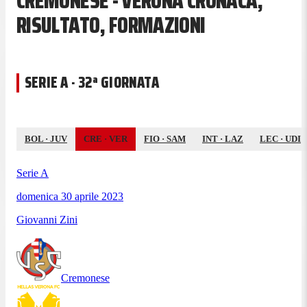
CREMONESE - VERONA CRONACA,
RISULTATO, FORMAZIONI
SERIE A · 32ª GIORNATA
BOL
·
JUV
CRE
·
VER
FIO
·
SAM
INT
·
LAZ
LEC
·
UDI
Serie A
domenica 30 aprile 2023
Giovanni Zini
Cremonese