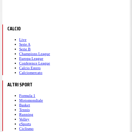
CALCIO
Live
Serie A
Serie B
Champions League
Europa League
Conference League
Calcio Estero
Calciomercato
ALTRI SPORT
Formula 1
Motomondiale
Basket
Tennis
Running
Volley
eSports
Ciclismo