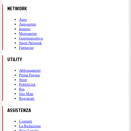
NETWORK
Auto
Autosprint
Inmoto
Motosprint
Guerinsportivo
Sport Network
Fantacup
UTILITY
Abbonamenti
Prima Pagina
Store
Pubblicità
Rss
Site Map
Registrati
ASSISTENZA
Contatti
La Redazione
Nota Legale