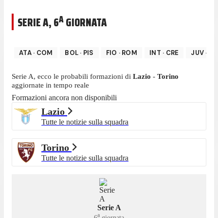
A
SERIE A
,
6
GIORNATA
ATA
·
COM
BOL
·
PIS
FIO
·
ROM
INT
·
CRE
JUV
·
MI
Serie A
, ecco le probabili formazioni di
Lazio
-
Torino
aggiornate in tempo reale
Formazioni ancora non disponibili
Lazio
Tutte le notizie sulla squadra
Torino
Tutte le notizie sulla squadra
Serie A
a
6
giornata