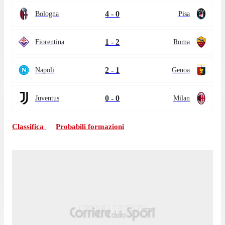
4 - 0
Bologna
Pisa
1 - 2
Fiorentina
Roma
2 - 1
Napoli
Genoa
0 - 0
Juventus
Milan
Classifica
Probabili formazioni