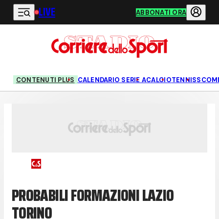
LIVE
Vai al contenuto principale
ABBONATI ORA
CONTENUTI PLUS
CALENDARIO SERIE A
CALCIO
TENNIS
SCOM
PROBABILI FORMAZIONI LAZIO
TORINO