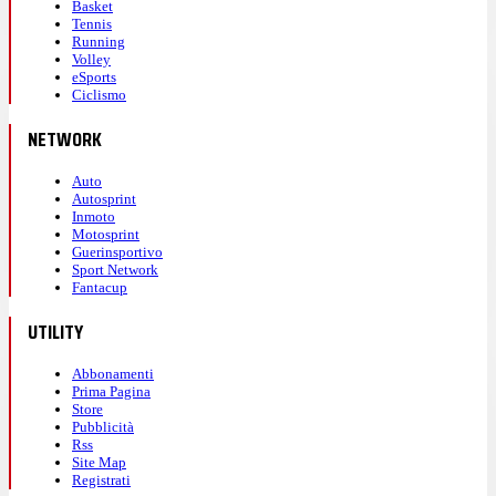
Basket
Tennis
Running
Volley
eSports
Ciclismo
NETWORK
Auto
Autosprint
Inmoto
Motosprint
Guerinsportivo
Sport Network
Fantacup
UTILITY
Abbonamenti
Prima Pagina
Store
Pubblicità
Rss
Site Map
Registrati