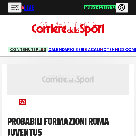
LIVE
Vai al contenuto principale
ABBONATI ORA
CONTENUTI PLUS
CALENDARIO SERIE A
CALCIO
TENNIS
SCOM
PROBABILI FORMAZIONI ROMA
JUVENTUS