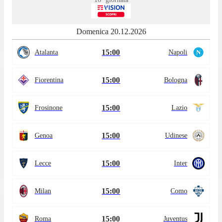
Domenica 20.12.2026
15:00
Atalanta
Napoli
15:00
Fiorentina
Bologna
15:00
Frosinone
Lazio
15:00
Genoa
Udinese
15:00
Lecce
Inter
15:00
Milan
Como
15:00
Roma
Juventus