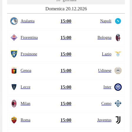
Domenica 20.12.2026
15:00
Atalanta
Napoli
15:00
Fiorentina
Bologna
15:00
Frosinone
Lazio
15:00
Genoa
Udinese
15:00
Lecce
Inter
15:00
Milan
Como
15:00
Roma
Juventus