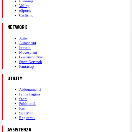
Running
Volley
eSports
Ciclismo
NETWORK
Auto
Autosprint
Inmoto
Motosprint
Guerinsportivo
Sport Network
Fantacup
UTILITY
Abbonamenti
Prima Pagina
Store
Pubblicità
Rss
Site Map
Registrati
ASSISTENZA