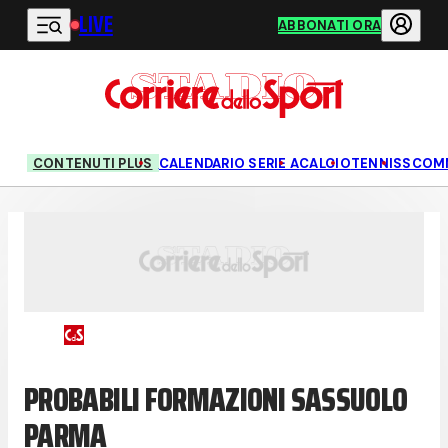
LIVE
Vai al contenuto principale
ABBONATI ORA
CONTENUTI PLUS
CALENDARIO SERIE A
CALCIO
TENNIS
SCOM
PROBABILI FORMAZIONI SASSUOLO
PARMA