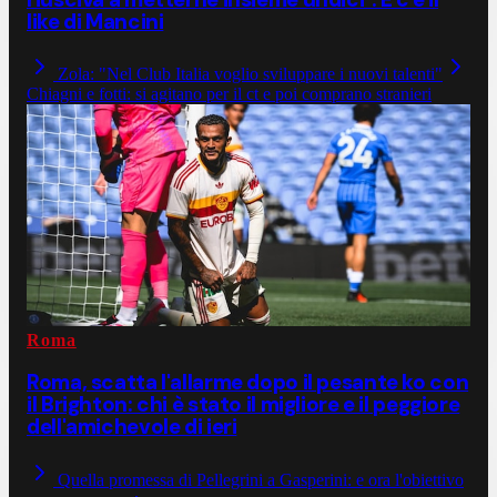
like di Mancini
Zola: "Nel Club Italia voglio sviluppare i nuovi talenti"
Chiagni e fotti: si agitano per il ct e poi comprano stranieri
Roma
Roma, scatta l'allarme dopo il pesante ko con
il Brighton: chi è stato il migliore e il peggiore
dell'amichevole di ieri
Quella promessa di Pellegrini a Gasperini: e ora l'obiettivo