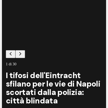
©
A
1
di
30
I tifosi dell'Eintracht
sfilano per le vie di Napoli
scortati dalla polizia:
città blindata