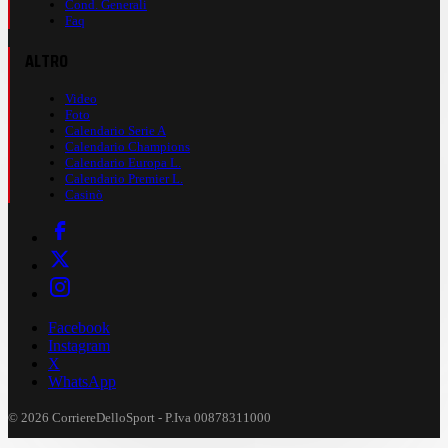
Cond. Generali
Faq
ALTRO
Video
Foto
Calendario Serie A
Calendario Champions
Calendario Europa L.
Calendario Premier L.
Casinò
Facebook
Instagram
X
WhatsApp
© 2026 CorriereDelloSport - P.Iva 00878311000