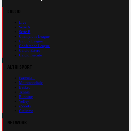
CALCIO
Live
Serie A
Serie B
Champions League
Europa League
Conference League
Calcio Estero
Calciomercato
ALTRI SPORT
Formula 1
Motomondiale
Basket
Tennis
Running
Volley
eSports
Ciclismo
NETWORK