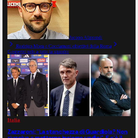
Jacopo Aliprandi
Rodrigo Mora e Cacciamani obiettivi della Roma
Gasperini urla a tutta la squadra
Italia
Zazzaroni: "La stanchezza di Guardiola? Non
riusciva a metterne insieme undici". E c'è il