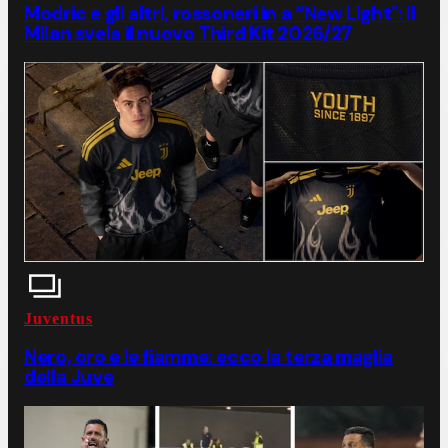
Modric e gli altri, rossoneri in a “New Light": il
Milan svela il nuovo Third Kit 2026/27
Juventus
Nero, oro e le fiamme: ecco la terza maglia
della Juve