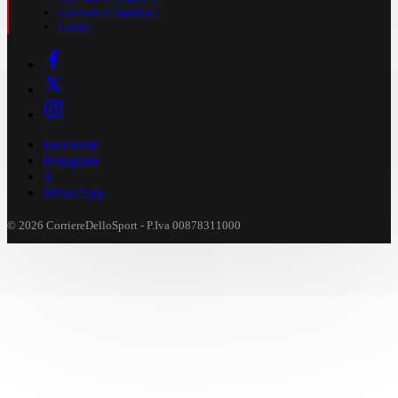
Calendario Premier L.
Casinò
Facebook
Instagram
X
WhatsApp
© 2026 CorriereDelloSport - P.Iva 00878311000