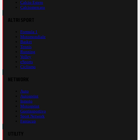
Calcio Estero
Calciomercato
ALTRI SPORT
Formula 1
Motomondiale
Basket
Tennis
Running
Volley
eSports
Ciclismo
NETWORK
Auto
Autosprint
Inmoto
Motosprint
Guerinsportivo
Sport Network
Fantacup
UTILITY