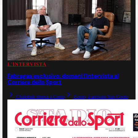
L'INTERVISTA
Fabregas esclusivo: domani l'intervista al
Corriere dello Sport
Chalobah sbarca a Como
Como, è arrivato Yan Couto