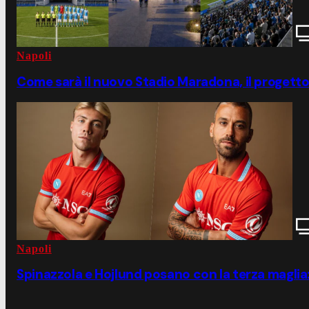
Napoli
Come sarà il nuovo Stadio Maradona, il progett
Napoli
Spinazzola e Hojlund posano con la terza maglia: 