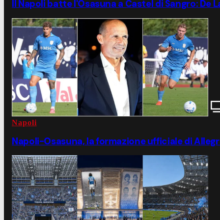
Il Napoli batte l'Osasuna a Castel di Sangro: De
Napoli
Napoli-Osasuna, la formazione ufficiale di Allegr