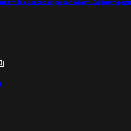
 Laurentiis a bordocampo con Allegri, De Bruyne gua
i