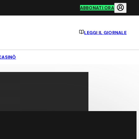
ABBONATI ORA
LEGGI IL GIORNALE
CASINÒ