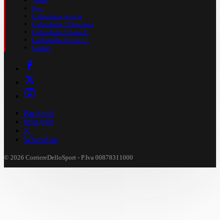
Video
Foto
Calendario Serie A
Calendario Champions
Calendario Europa L.
Calendario Premier L.
Casinò
Facebook
Instagram
X
WhatsApp
© 2026 CorriereDelloSport - P.Iva 00878311000