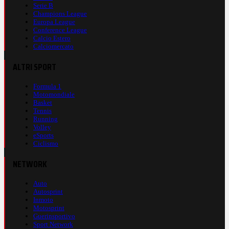
Serie B
Champions League
Europa League
Conference League
Calcio Estero
Calciomercato
ALTRI SPORT
Formula 1
Motomondiale
Basket
Tennis
Running
Volley
eSports
Ciclismo
NETWORK
Auto
Autosprint
Inmoto
Motosprint
Guerinsportivo
Sport Network