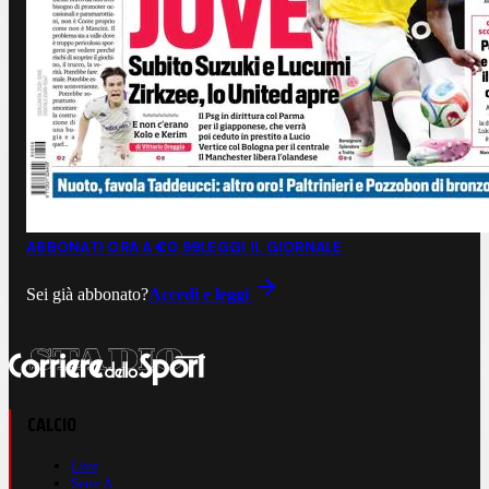
ABBONATI ORA A €0,99
LEGGI IL GIORNALE
Sei già abbonato?
Accedi e leggi
CALCIO
Live
Serie A