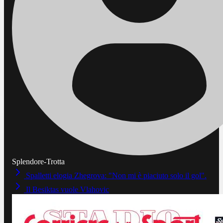
Splendore-Trotta
Spalletti elogia Zhegrova: "Non mi è piaciuto solo il gol".
Il Besiktas vuole Vlahovic