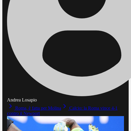
Andrea Losapio
Roma, è fatta per Molina
Calcio: la Roma vince 4-1
contro il Newport