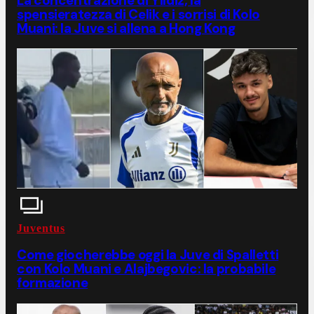
La concentrazione di Yildiz, la
spensieratezza di Celik e i sorrisi di Kolo
Muani: la Juve si allena a Hong Kong
Juventus
Come giocherebbe oggi la Juve di Spalletti
con Kolo Muani e Alajbegovic: la probabile
formazione