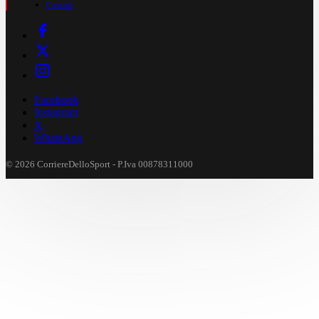
Casinò
Facebook
Instagram
X
WhatsApp
© 2026 CorriereDelloSport - P.Iva 00878311000