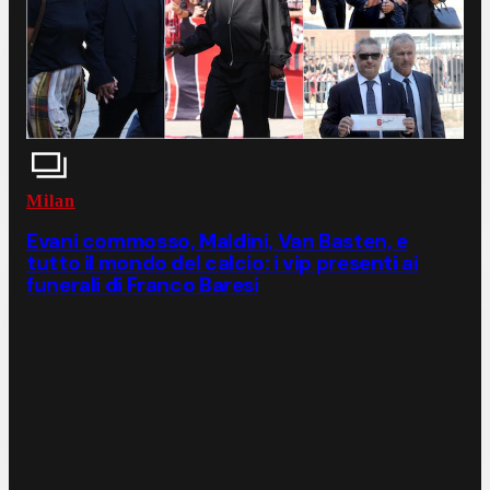
Milan
Evani commosso, Maldini, Van Basten, e
tutto il mondo del calcio: i vip presenti ai
funerali di Franco Baresi