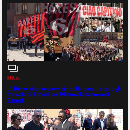
Milan
L'ultimo abbraccio vicino alla bara, i cori e gli
striscioni: i tifosi del Milan salutano così
Baresi