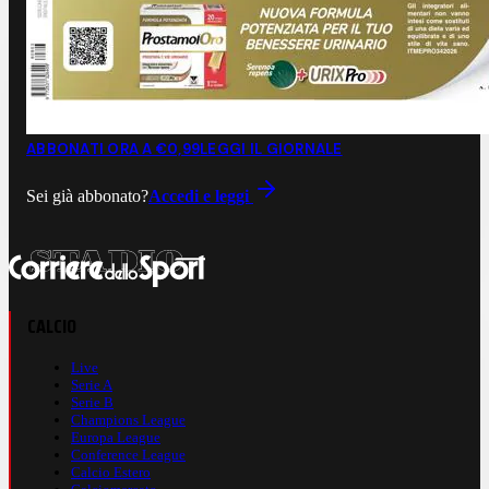
ABBONATI ORA A €0,99
LEGGI IL GIORNALE
Sei già abbonato?
Accedi e leggi
CALCIO
Live
Serie A
Serie B
Champions League
Europa League
Conference League
Calcio Estero