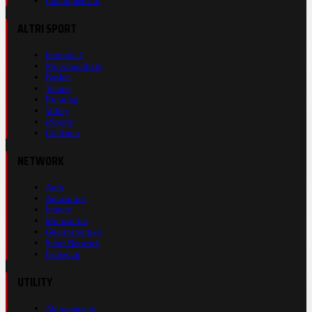
Calciomercato
ALTRI SPORT
Formula 1
Motomondiale
Basket
Tennis
Running
Volley
eSports
Ciclismo
NETWORK
Auto
Autosprint
Inmoto
Motosprint
Guerinsportivo
Sport Network
Fantacup
UTILITY
Abbonamenti