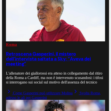
Roma
Retroscena Gasperini, il mistero
dell’intervista saltata a Sky: “Aveva dei
meeting”
L'allenatore dei giallorossi era atteso in collegamento dal ritiro
della Roma a Cardiff, ma non è intervenuto scusandosi: i tifosi
si interrogano sui social sul motivo dell'assenza del tecnico
Come Gasperini può utilizzare Molina
Svolta Roma,
adesso le ali per Gasperini