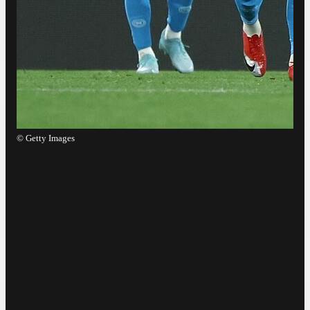
©
Getty Images
©
L