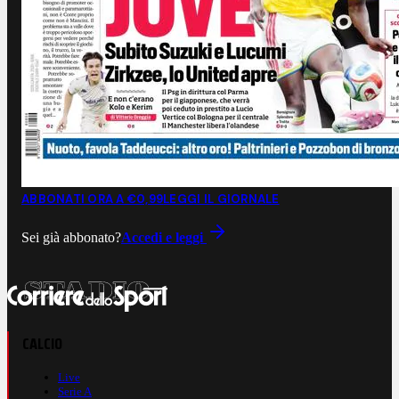
ABBONATI ORA A €0,99
LEGGI IL GIORNALE
Sei già abbonato?
Accedi e leggi
CALCIO
Live
Serie A