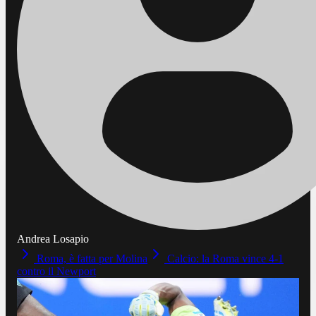
Andrea Losapio
Roma, è fatta per Molina
Calcio: la Roma vince 4-1
contro il Newport