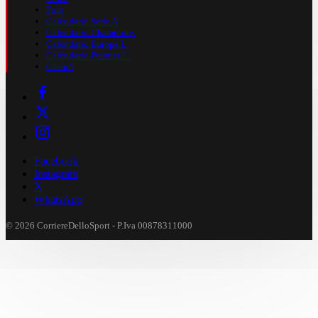
Foto
Calendario Serie A
Calendario Champions
Calendario Europa L.
Calendario Premier L.
Casinò
Facebook
Instagram
X
WhatsApp
© 2026 CorriereDelloSport - P.Iva 00878311000