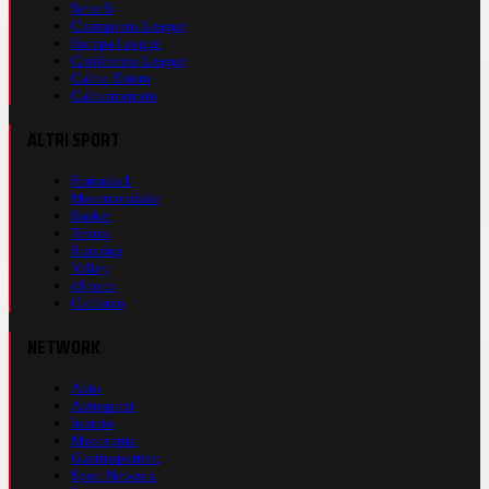
Serie B
Champions League
Europa League
Conference League
Calcio Estero
Calciomercato
ALTRI SPORT
Formula 1
Motomondiale
Basket
Tennis
Running
Volley
eSports
Ciclismo
NETWORK
Auto
Autosprint
Inmoto
Motosprint
Guerinsportivo
Sport Network