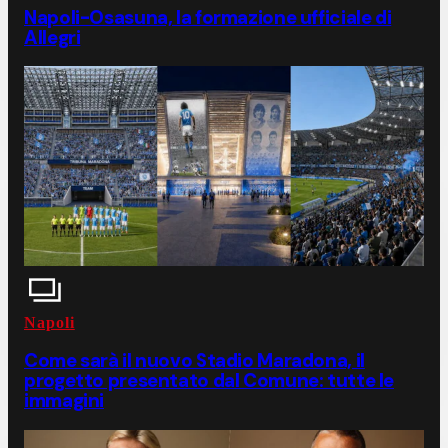
Napoli-Osasuna, la formazione ufficiale di
Allegri
Napoli
Come sarà il nuovo Stadio Maradona, il
progetto presentato dal Comune: tutte le
immagini