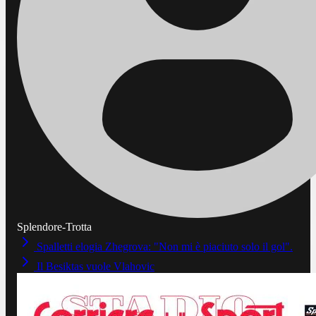
Splendore-Trotta
Spalletti elogia Zhegrova: "Non mi è piaciuto solo il gol".
Il Besiktas vuole Vlahovic