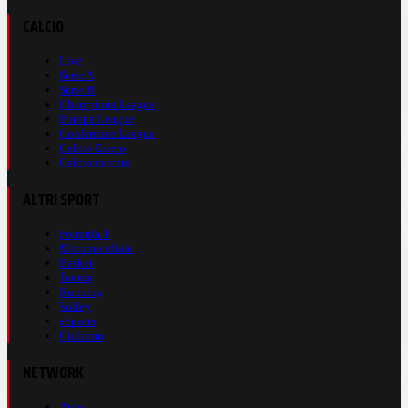
CALCIO
Live
Serie A
Serie B
Champions League
Europa League
Conference League
Calcio Estero
Calciomercato
ALTRI SPORT
Formula 1
Motomondiale
Basket
Tennis
Running
Volley
eSports
Ciclismo
NETWORK
Auto