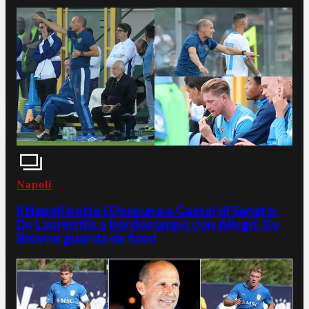
Napoli
Il Napoli batte l'Osasuna a Castel di Sangro:
De Laurentiis a bordocampo con Allegri, De
Bruyne guarda da fuori