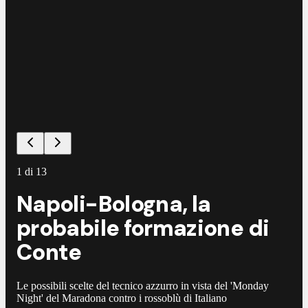
©
F
1
di
13
Napoli-Bologna, la
probabile formazione di
Conte
Le possibili scelte del tecnico azzurro in vista del 'Monday
Night' del Maradona contro i rossoblù di Italiano