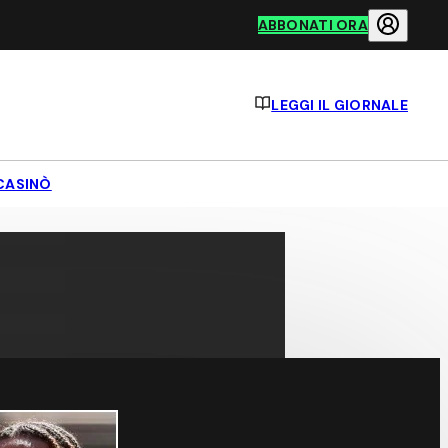
ABBONATI ORA
LEGGI IL GIORNALE
CASINÒ