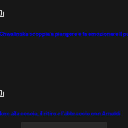
s: Chwalinska scoppia a piangere e fa emozionare il 
lore alla coscia, il ritiro e l'abbraccio con Arnaldi