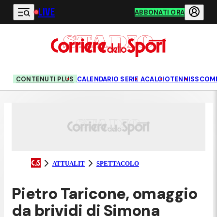
LIVE
Vai al contenuto principale
ABBONATI ORA
CONTENUTI PLUS
CALENDARIO SERIE A
CALCIO
TENNIS
SCOM
ATTUALIT
SPETTACOLO
Pietro Taricone, omaggio
da brividi di Simona