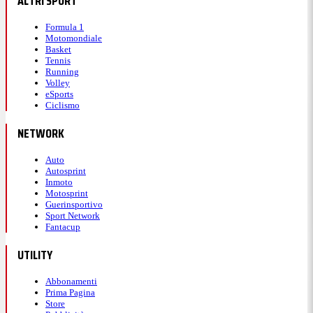
ALTRI SPORT
Formula 1
Motomondiale
Basket
Tennis
Running
Volley
eSports
Ciclismo
NETWORK
Auto
Autosprint
Inmoto
Motosprint
Guerinsportivo
Sport Network
Fantacup
UTILITY
Abbonamenti
Prima Pagina
Store