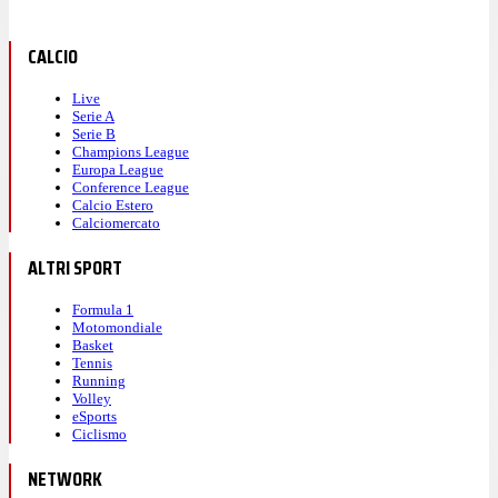
CALCIO
Live
Serie A
Serie B
Champions League
Europa League
Conference League
Calcio Estero
Calciomercato
ALTRI SPORT
Formula 1
Motomondiale
Basket
Tennis
Running
Volley
eSports
Ciclismo
NETWORK