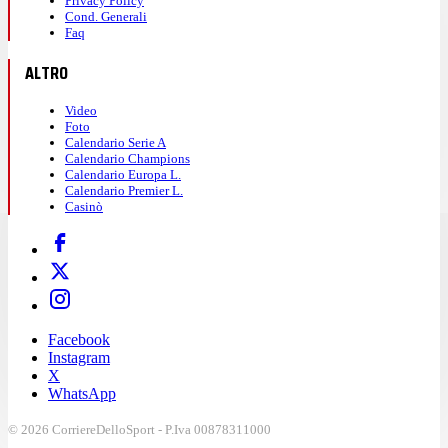
Privacy Policy
Cond. Generali
Faq
ALTRO
Video
Foto
Calendario Serie A
Calendario Champions
Calendario Europa L.
Calendario Premier L.
Casinò
Facebook
Instagram
X
WhatsApp
© 2026 CorriereDelloSport - P.Iva 00878311000