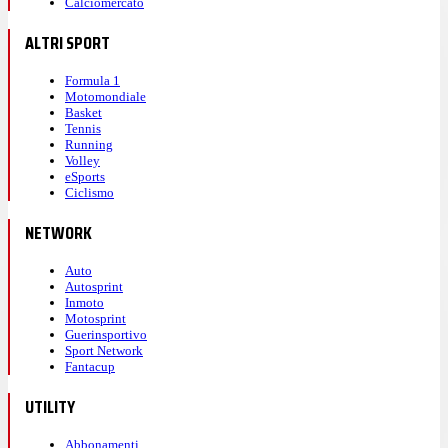
Calciomercato
ALTRI SPORT
Formula 1
Motomondiale
Basket
Tennis
Running
Volley
eSports
Ciclismo
NETWORK
Auto
Autosprint
Inmoto
Motosprint
Guerinsportivo
Sport Network
Fantacup
UTILITY
Abbonamenti