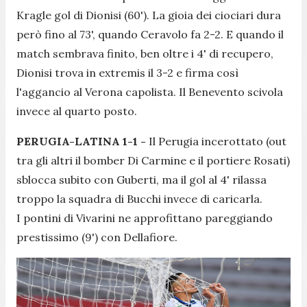
Kragle gol di Dionisi (60'). La gioia dei ciociari dura
però fino al 73', quando Ceravolo fa 2-2. E quando il
match sembrava finito, ben oltre i 4' di recupero,
Dionisi trova in extremis il 3-2 e firma così
l'aggancio al Verona capolista. Il Benevento scivola
invece al quarto posto.
PERUGIA-LATINA 1-1 -
Il Perugia incerottato (out
tra gli altri il bomber Di Carmine e il portiere Rosati)
sblocca subito con Guberti, ma il gol al 4' rilassa
troppo la squadra di Bucchi invece di caricarla.
I pontini di Vivarini ne approfittano pareggiando
prestissimo (9') con Dellafiore.