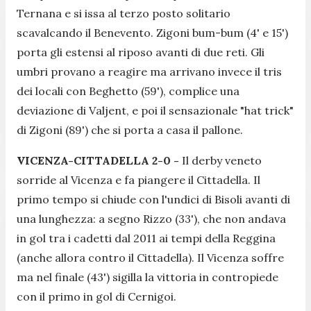
Ternana e si issa al terzo posto solitario
scavalcando il Benevento. Zigoni bum-bum (4' e 15')
porta gli estensi al riposo avanti di due reti. Gli
umbri provano a reagire ma arrivano invece il tris
dei locali con Beghetto (59'), complice una
deviazione di Valjent, e poi il sensazionale "hat trick"
di Zigoni (89') che si porta a casa il pallone.
VICENZA-CITTADELLA 2-0 -
Il derby veneto
sorride al Vicenza e fa piangere il Cittadella. Il
primo tempo si chiude con l'undici di Bisoli avanti di
una lunghezza: a segno Rizzo (33'), che non andava
in gol tra i cadetti dal 2011 ai tempi della Reggina
(anche allora contro il Cittadella). Il Vicenza soffre
ma nel finale (43') sigilla la vittoria in contropiede
con il primo in gol di Cernigoi.