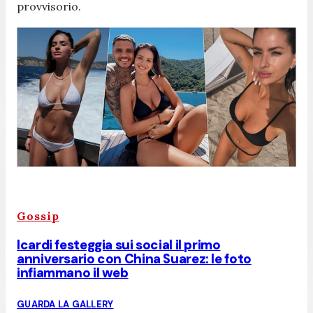
provvisorio.
Gossip
Icardi festeggia sui social il primo
anniversario con China Suarez: le foto
infiammano il web
GUARDA LA GALLERY