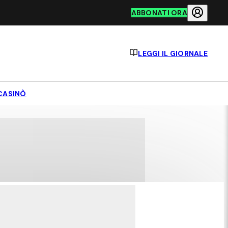
ABBONATI ORA
LEGGI IL GIORNALE
CASINÒ