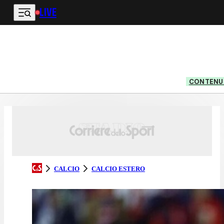
LIVE
Vai al contenuto principale
CONTENUT
CALCIO
CALCIO ESTERO