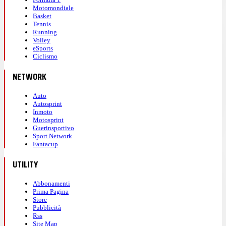
Motomondiale
Basket
Tennis
Running
Volley
eSports
Ciclismo
NETWORK
Auto
Autosprint
Inmoto
Motosprint
Guerinsportivo
Sport Network
Fantacup
UTILITY
Abbonamenti
Prima Pagina
Store
Pubblicità
Rss
Site Map