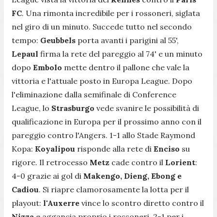
FC
. Una rimonta incredibile per i rossoneri, siglata
nel giro di un minuto. Succede tutto nel secondo
tempo:
Geubbels
porta avanti i parigini al 55',
Lepaul
firma la rete del pareggio al 74' e un minuto
dopo
Embolo
mette dentro il pallone che vale la
vittoria e l'attuale posto in Europa League. Dopo
l'eliminazione dalla semifinale di Conference
League, lo
Strasburgo
vede svanire le possibilità di
qualificazione in Europa per il prossimo anno con il
pareggio contro l'Angers. 1-1 allo Stade Raymond
Kopa:
Koyalipou
risponde alla rete di
Enciso
su
rigore. Il retrocesso
Metz
cade contro il
Lorient
:
4-0 grazie ai gol di
Makengo,
Dieng, Ebong e
Cadiou
. Si riapre clamorosamente la lotta per il
playout:
l'Auxerre
vince lo scontro diretto contro il
Nizza
e aggancia proprio i rossoneri. 2-1 per i