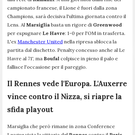
campionato francese, il Lione è fuori dalla zona
Champions, sarà decisiva l'ultima giornata contro il
Lens. Al
Marsiglia
basta un rigore di
Greenwood
per espugnare
Le Havre
: 1-0 per l'OM in trasferta.
L'ex
Manchester United
nella ripresa sblocca la
partita dal dischetto. Penalty concesso anche al Le
Havre al 71', ma
Boufal
colpisce in pieno il palo e
fallisce l'occasione per il pareggio.
Il Rennes vede l'Europa. L'Auxerre
vince contro il Nizza, si riapre la
sfida playout
Marsiglia che però rimane in zona Conference
League vista la vittoria del
Rennes
contro il
Paris