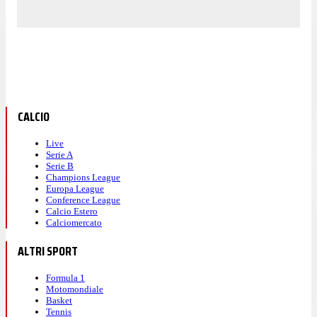
CALCIO
Live
Serie A
Serie B
Champions League
Europa League
Conference League
Calcio Estero
Calciomercato
ALTRI SPORT
Formula 1
Motomondiale
Basket
Tennis