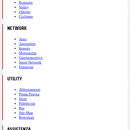
Running
Volley
eSports
Ciclismo
NETWORK
Auto
Autosprint
Inmoto
Motosprint
Guerinsportivo
Sport Network
Fantacup
UTILITY
Abbonamenti
Prima Pagina
Store
Pubblicità
Rss
Site Map
Registrati
ASSISTENZA