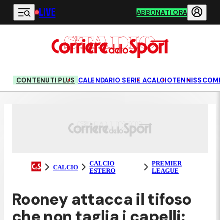
LIVE
Vai al contenuto principale
ABBONATI ORA
CONTENUTI PLUS
CALENDARIO SERIE A
CALCIO
TENNIS
SCOM
CALCIO
PREMIER
CALCIO
ESTERO
LEAGUE
Rooney attacca il tifoso
che non taglia i capelli: