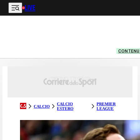
LIVE
Vai al contenuto principale
CONTENUT
CALCIO
PREMIER
CALCIO
ESTERO
LEAGUE