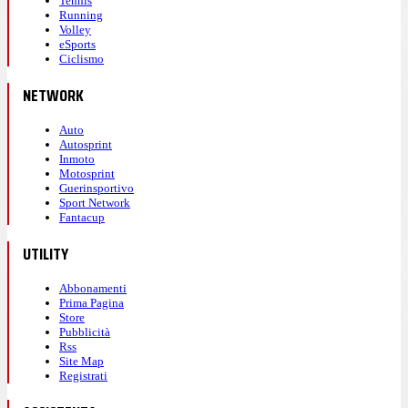
Tennis
Running
Volley
eSports
Ciclismo
NETWORK
Auto
Autosprint
Inmoto
Motosprint
Guerinsportivo
Sport Network
Fantacup
UTILITY
Abbonamenti
Prima Pagina
Store
Pubblicità
Rss
Site Map
Registrati