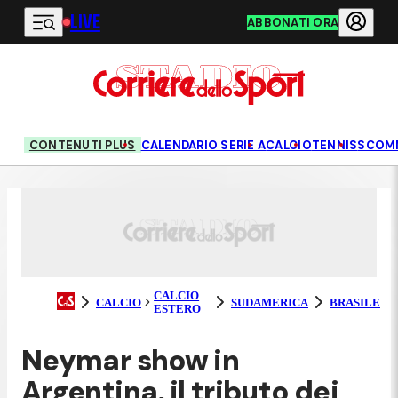
LIVE
Vai al contenuto principale
ABBONATI ORA
CONTENUTI PLUS
CALENDARIO SERIE A
CALCIO
TENNIS
SCOM
CALCIO
CALCIO
SUDAMERICA
BRASILE
ESTERO
Neymar show in
Argentina, il tributo dei