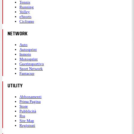
Tennis
Running
Volley
eSports
Ciclismo
NETWORK
Auto
Autosprint
Inmoto
Motosprint
Guerinsportivo
Sport Network
Fantacup
UTILITY
Abbonamenti
Prima Pagina
Store
Pubblicità
Rss
Site Map
Registrati