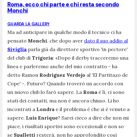
Roma, ecco chi parte e chi resta secondo
Monchi
GUARDA LA GALLERY
Ma ad anticipare in qualche modo il tecnico ci ha
pensato
Monchi
, che dopo aver
dato il suo addio al
Siviglia
parla già da direttore sportivo 'in pectore'
del club di
Trigoria
:
«Dopo il derby tracceremo una
linea e parleremo anche del mio contratto
- ha
detto Ramon
Rodriguez Verdejo
al 'El Partitazo de
Cope' -
. Futuro? Quando troverò un accordo con
un nuovo club lo farò sapere. La
Roma
è lì, ci sono
stati dei contatti, ma non è ancora chiuso. Li ho
incontrati a
Londra
e il problema è che si è venuto a
sapere.
Luis Enrique
? Sarei cieco a dire che non mi
piace, i risultati sportivi sono eccezionali e non so
se
Spalletti
resterà, non ho approfondito così