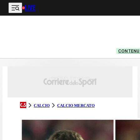
LIVE
Vai al contenuto principale
CONTENUT
CALCIO
CALCIO MERCATO