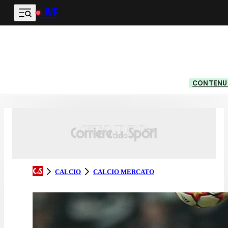
LIVE
Vai al contenuto principale
CONTENUT
CALCIO
CALCIO MERCATO