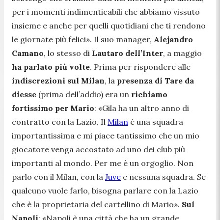
per i momenti indimenticabili che abbiamo vissuto
insieme e anche per quelli quotidiani che ti rendono
le giornate più felici
». Il suo manager,
Alejandro
Camano
, lo stesso di
Lautaro dell’Inter
, a maggio
ha parlato più volte
. Prima per rispondere alle
indiscrezioni sul Milan
, la
presenza di Tare da
diesse
(prima dell’addio) era un
richiamo
fortissimo per Mario
: «
Gila ha un altro anno di
contratto con la Lazio. Il
Milan
è una squadra
importantissima e mi piace tantissimo che un mio
giocatore venga accostato ad uno dei club più
importanti al mondo. Per me è un orgoglio. Non
parlo con il Milan, con la
Juve
e nessuna squadra. Se
qualcuno vuole farlo, bisogna parlare con la Lazio
che è la proprietaria del cartellino di Mario
».
Sul
Napoli
: «
Napoli è una città che ha un grande