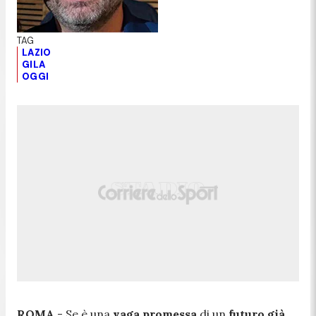
LAZIO
GILA
OGGI
ROMA
- Se è una
vaga promessa
di un
futuro già