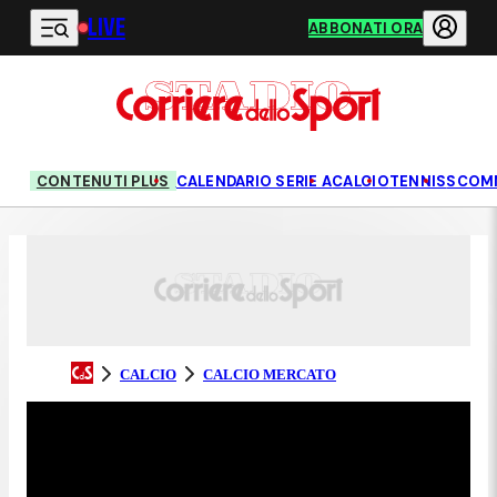
LIVE
Vai al contenuto principale
ABBONATI ORA
CONTENUTI PLUS
CALENDARIO SERIE A
CALCIO
TENNIS
SCOM
CALCIO
CALCIO MERCATO