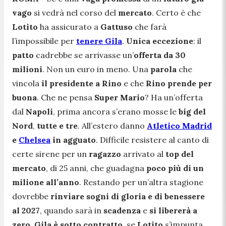
vago
si vedrà nel corso del
mercato
. Certo è che
Lotito
ha assicurato a
Gattuso
che farà
l’impossibile per
tenere Gila
.
Unica eccezione
: il
patto
cadrebbe se arrivasse un’
offerta da 30
milioni
. Non un euro in meno. Una
parola
che
vincola
il presidente a Rino
e che
Rino prende per
buona
. Che ne pensa
Super Mario
? Ha un’offerta
dal
Napoli
, prima ancora s’erano mosse le
big del
Nord
,
tutte e tre
. All’estero danno
Atletico Madrid
e
Chelsea
in agguato
. Difficile resistere al canto di
certe sirene per un
ragazzo
arrivato al
top del
mercato
, di 25 anni, che guadagna
poco più di un
milione all’anno
. Restando per un’altra stagione
dovrebbe
rinviare
sogni di gloria e di benessere
al 2027
, quando sarà in
scadenza
e
si libererà a
zero
.
Gila è sotto contratto
, se
Lotito
s’impunta