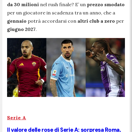
da 30 milioni
nel rush finale? E’ un
prezzo smodato
per un giocatore in scadenza tra un anno, che a
gennaio
potrà accordarsi con
altri club a zero
per
giugno 2027
.
Serie A
Il valore delle rose di Serie A: sorpresa Roma,