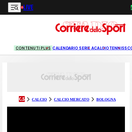
LIVE
Vai al contenuto principale
CONTENUTI PLUS
CALENDARIO SERIE A
CALCIO
TENNIS
SC
CALCIO
CALCIO MERCATO
BOLOGNA