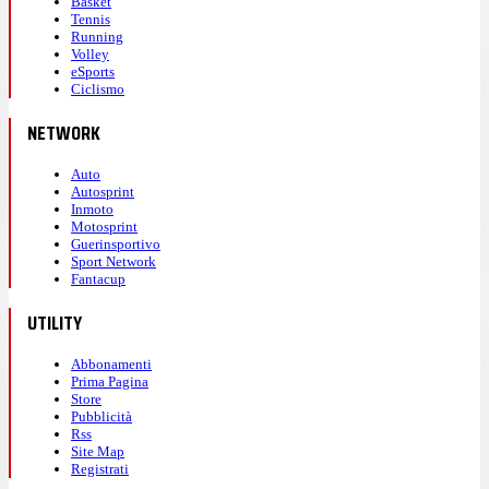
Basket
Tennis
Running
Volley
eSports
Ciclismo
NETWORK
Auto
Autosprint
Inmoto
Motosprint
Guerinsportivo
Sport Network
Fantacup
UTILITY
Abbonamenti
Prima Pagina
Store
Pubblicità
Rss
Site Map
Registrati