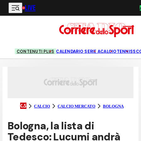
LIVE
Vai al contenuto principale
CONTENUTI PLUS
CALENDARIO SERIE A
CALCIO
TENNIS
SC
CALCIO
CALCIO MERCATO
BOLOGNA
Bologna, la lista di
Tedesco: Lucumi andrà