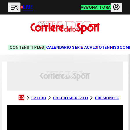
LIVE
Vai al contenuto principale
ABBONATI ORA
CONTENUTI PLUS
CALENDARIO SERIE A
CALCIO
TENNIS
SCOM
CALCIO
CALCIO MERCATO
CREMONESE