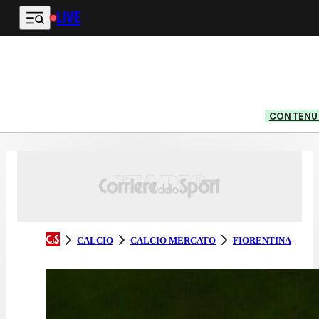
LIVE
Vai al contenuto principale
CONTENUT
CALCIO
CALCIO MERCATO
FIORENTINA