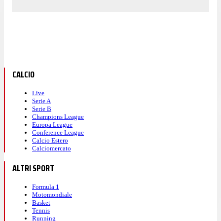
CALCIO
Live
Serie A
Serie B
Champions League
Europa League
Conference League
Calcio Estero
Calciomercato
ALTRI SPORT
Formula 1
Motomondiale
Basket
Tennis
Running