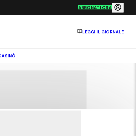
ABBONATI ORA
LEGGI IL GIORNALE
CASINÒ