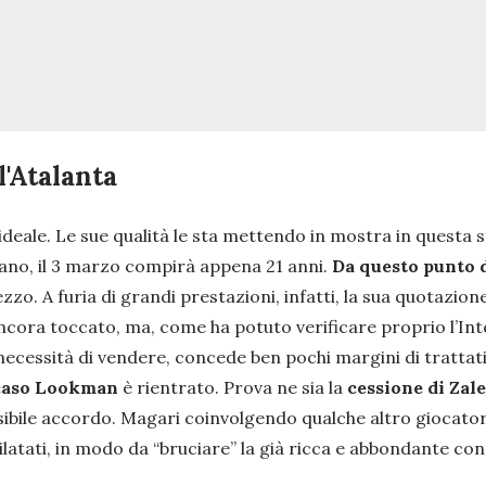
l'Atalanta
ilo ideale. Le sue qualità le sta mettendo in mostra in que
liano, il 3 marzo compirà appena 21 anni.
Da questo punto d
zo. A furia di grandi prestazioni, infatti, la sua quotazio
ancora toccato, ma, come ha potuto verificare proprio l’Inte
cessità di vendere, concede ben pochi margini di trattativa
caso Lookman
è rientrato. Prova ne sia la
cessione di Zal
ibile accordo. Magari coinvolgendo qualche altro giocatore
ilatati, in modo da “bruciare” la già ricca e abbondante c