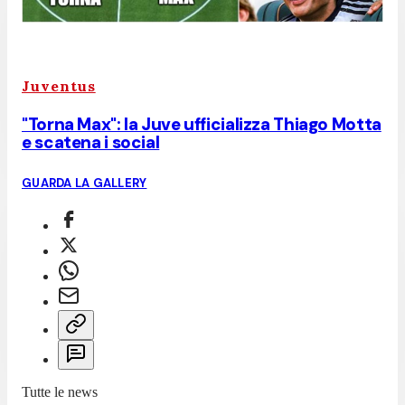
Juventus
"Torna Max": la Juve ufficializza Thiago Motta
e scatena i social
GUARDA LA GALLERY
Tutte le news