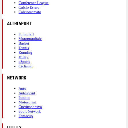
Conference League
Calcio Estero
Calciomercato
ALTRI SPORT
Formula 1
Motomondiale
Basket
Tennis
Running
Volley
eSports
Ciclismo
NETWORK
Auto
Autosprint
Inmoto
Motosprint
Guerinsportivo
Sport Network
Fantacup
UTILITY