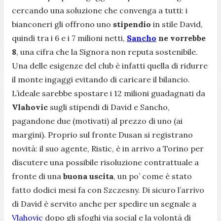
cercando una soluzione che convenga a tutti: i
bianconeri gli offrono uno
stipendio
in stile David,
quindi tra i 6 e i 7 milioni netti,
Sancho
ne vorrebbe
8
, una cifra che la Signora non reputa sostenibile.
Una delle esigenze del club è infatti quella di ridurre
il monte ingaggi evitando di caricare il bilancio.
L’ideale sarebbe spostare i 12 milioni guadagnati da
Vlahovic
sugli stipendi di David e Sancho,
pagandone due (motivati) al prezzo di uno (ai
margini). Proprio sul fronte Dusan si registrano
novità: il suo agente, Ristic, è in arrivo a Torino per
discutere una possibile risoluzione contrattuale a
fronte di una
buona uscita
, un po’ come è stato
fatto dodici mesi fa con Szczesny. Di sicuro l’arrivo
di David è servito anche per spedire un segnale a
Vlahovic
dopo gli sfoghi via social e la volontà di