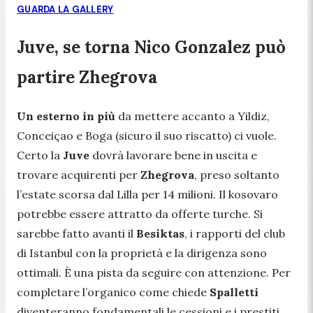
GUARDA LA GALLERY
Juve, se torna Nico Gonzalez può
partire Zhegrova
Un esterno in più
da mettere accanto a Yildiz,
Conceiçao e Boga (sicuro il suo riscatto) ci vuole.
Certo la
Juve
dovrà lavorare bene in uscita e
trovare acquirenti per
Zhegrova
, preso soltanto
l’estate scorsa dal Lilla per 14 milioni. Il kosovaro
potrebbe essere attratto da offerte turche. Si
sarebbe fatto avanti il
Besiktas
, i rapporti del club
di Istanbul con la proprietà e la dirigenza sono
ottimali. È una pista da seguire con attenzione. Per
completare l’organico come chiede
Spalletti
diventeranno fondamentali le cessioni e i prestiti