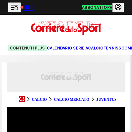
LIVE
Vai al contenuto principale
ABBONATI ORA
CONTENUTI PLUS
CALENDARIO SERIE A
CALCIO
TENNIS
SCOM
CALCIO
CALCIO MERCATO
JUVENTUS