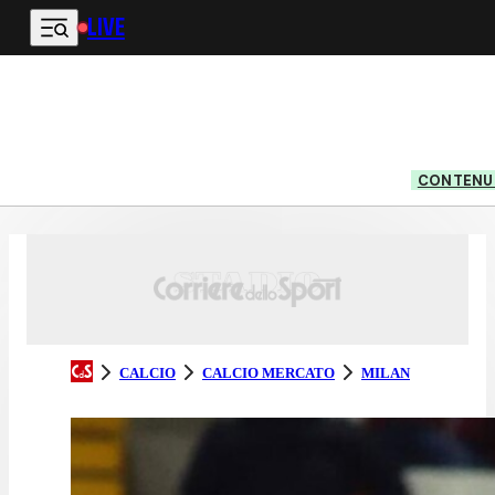
LIVE
Vai al contenuto principale
CONTENUT
CALCIO
CALCIO MERCATO
MILAN