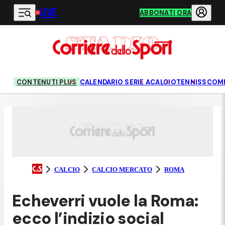
LIVE
Vai al contenuto principale
ABBONATI ORA
CONTENUTI PLUS
CALENDARIO SERIE A
CALCIO
TENNIS
SCOM
CALCIO
CALCIO MERCATO
ROMA
Echeverri vuole la Roma:
ecco l’indizio social