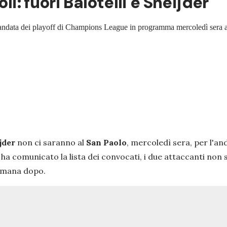
li: fuori Balotelli e Sneijder
 l'andata dei playoff di Champions League in programma mercoledì sera 
jder
non ci saranno al
San Paolo
, mercoledì sera, per l'an
 ha comunicato la lista dei convocati, i due attaccanti non 
ttimana dopo.