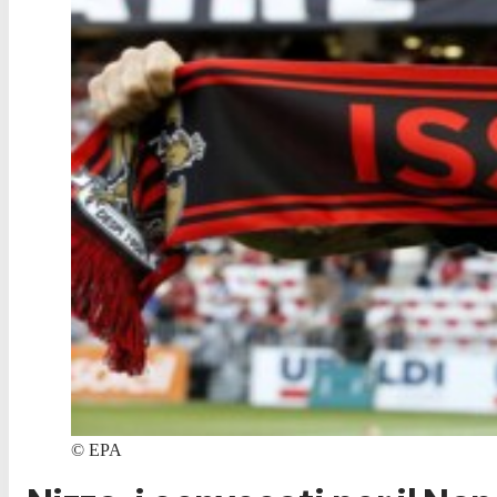
©
EPA