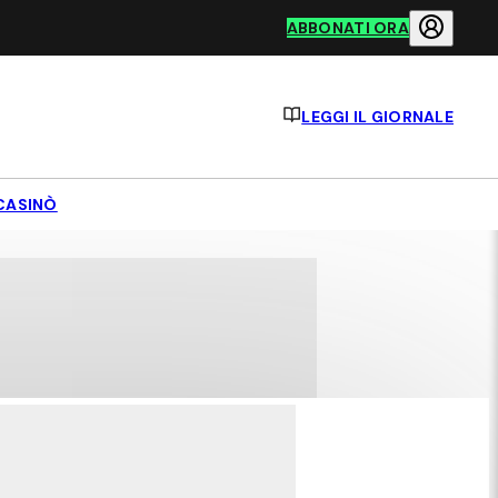
ABBONATI ORA
LEGGI IL GIORNALE
CASINÒ