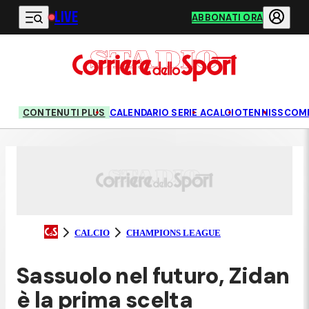
LIVE
Vai al contenuto principale
ABBONATI ORA
CONTENUTI PLUS
CALENDARIO SERIE A
CALCIO
TENNIS
SCOM
CALCIO
CHAMPIONS LEAGUE
Sassuolo nel futuro, Zidan
è la prima scelta