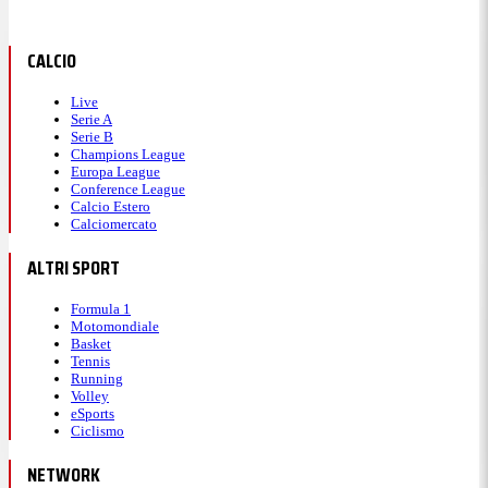
CALCIO
Live
Serie A
Serie B
Champions League
Europa League
Conference League
Calcio Estero
Calciomercato
ALTRI SPORT
Formula 1
Motomondiale
Basket
Tennis
Running
Volley
eSports
Ciclismo
NETWORK