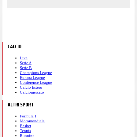
CALCIO
Live
Serie A
Serie B
Champions League
Europa League
Conference League
Calcio Estero
Calciomercato
ALTRI SPORT
Formula 1
Motomondiale
Basket
Tennis
Running