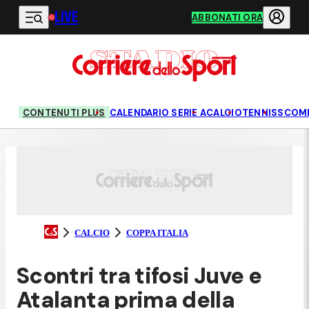
LIVE
Vai al contenuto principale
ABBONATI ORA
CONTENUTI PLUS
CALENDARIO SERIE A
CALCIO
TENNIS
SCOM
CALCIO
COPPA ITALIA
Scontri tra tifosi Juve e
Atalanta prima della