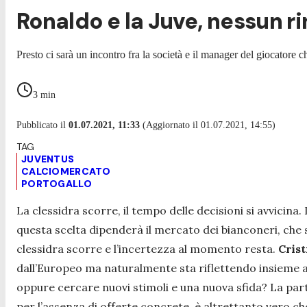
Ronaldo e la Juve, nessun ri
Presto ci sarà un incontro fra la società e il manager del giocatore 
3
min
Pubblicato il
01.07.2021, 11:33
(Aggiornato il 01.07.2021, 14:55)
JUVENTUS
CALCIOMERCATO
PORTOGALLO
La clessidra scorre, il tempo delle decisioni si avvicina
questa scelta dipenderà il mercato dei bianconeri, che 
clessidra scorre e l’incertezza al momento resta.
Crist
dall’Europeo ma naturalmente sta riflettendo insieme 
oppure cercare nuovi stimoli e una nuova sfida? La part
per l’assenza di offerte concrete, è altrettanto vero ch