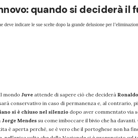
nnovo: quando si deciderà il 
che deve indicare le sue scelte dopo la grande delusione per l’eliminazi
. Il mondo
Juve
attende di sapere ciò che deciderà
Ronald
sarà conservativo in caso di permanenza e, al contrario, p
iano si è chiuso nel silenzio
dopo aver commentato via soc
a
Jorge Mendes
su come imboccare il bivio che ha davanti.
ita è aperta perché, se è vero che il portoghese non ha fin
e, nell’unica volta che dalla Nazionale si è pronunciato sul 