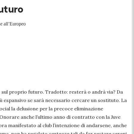
futuro
one all’Europeo
o
sul proprio futuro. Tradotto: resterà o andrà via? Da
iù espansivo se sarà necessario cercare un sostituto. La
ial la delusione per la precoce eliminazione
 Onorare anche l’ultimo anno di contratto con la Juve
ora manifestato al club l’intenzione di andarsene, anche
tema, non ha regalato certezze tali da far restare sereni