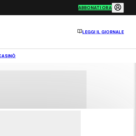
ABBONATI ORA
LEGGI IL GIORNALE
CASINÒ