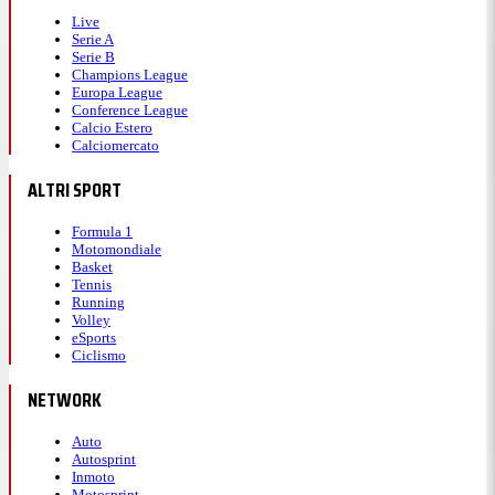
Live
Serie A
Serie B
Champions League
Europa League
Conference League
Calcio Estero
Calciomercato
ALTRI SPORT
Formula 1
Motomondiale
Basket
Tennis
Running
Volley
eSports
Ciclismo
NETWORK
Auto
Autosprint
Inmoto
Motosprint