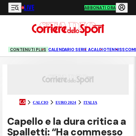
LIVE
Vai al contenuto principale
ABBONATI ORA
CONTENUTI PLUS
CALENDARIO SERIE A
CALCIO
TENNIS
SCOM
CALCIO
EURO 2024
ITALIA
Capello e la dura critica a
Spalletti: “Ha commesso