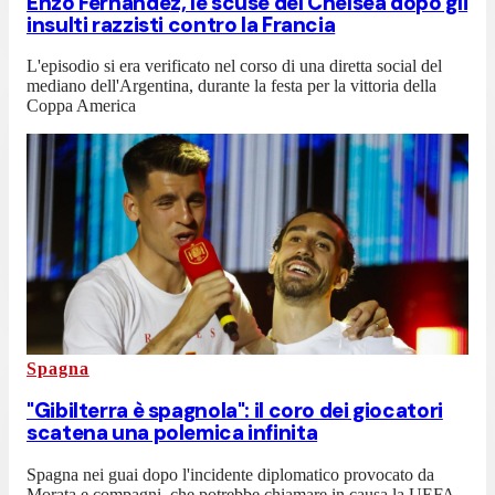
Enzo Fernandez, le scuse del Chelsea dopo gli
insulti razzisti contro la Francia
L'episodio si era verificato nel corso di una diretta social del
mediano dell'Argentina, durante la festa per la vittoria della
Coppa America
Spagna
"Gibilterra è spagnola": il coro dei giocatori
scatena una polemica infinita
Spagna nei guai dopo l'incidente diplomatico provocato da
Morata e compagni, che potrebbe chiamare in causa la UEFA