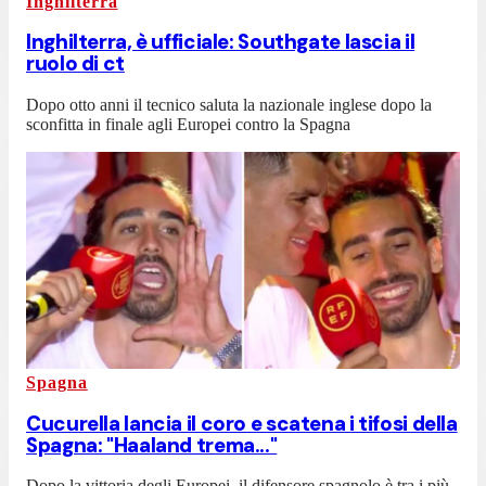
Inghilterra
Inghilterra, è ufficiale: Southgate lascia il
ruolo di ct
Dopo otto anni il tecnico saluta la nazionale inglese dopo la
sconfitta in finale agli Europei contro la Spagna
Spagna
Cucurella lancia il coro e scatena i tifosi della
Spagna: "Haaland trema..."
Dopo la vittoria degli Europei, il difensore spagnolo è tra i più