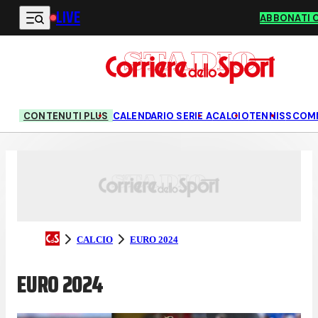
LIVE
Vai al contenuto principale
ABBONATI 
CONTENUTI PLUS
CALENDARIO SERIE A
CALCIO
TENNIS
SCOM
CALCIO
EURO 2024
EURO 2024